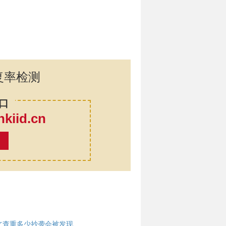
复率检测
口
iid.cn
率
文查重多少抄袭会被发现