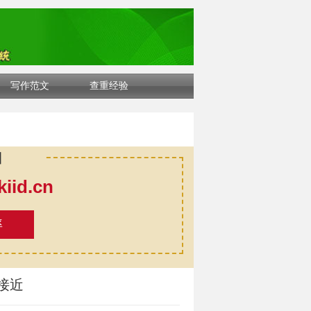
写作范文
查重经验
口
id.cn
率
接近