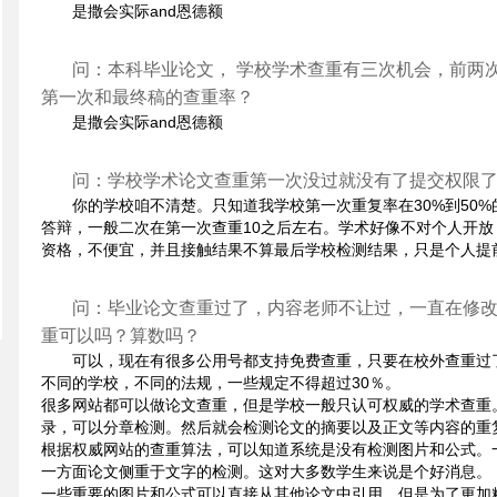
是撒会实际and恩德额
问：本科毕业论文， 学校学术查重有三次机会，前两
第一次和最终稿的查重率？
是撒会实际and恩德额
问：学校学术论文查重第一次没过就没有了提交权限
你的学校咱不清楚。只知道我学校第一次重复率在30%到50
答辩，一般二次在第一次查重10之后左右。学术好像不对个人开
资格，不便宜，并且接触结果不算最后学校检测结果，只是个人提
问：毕业论文查重过了，内容老师不让过，一直在修
重可以吗？算数吗？
可以，现在有很多公用号都支持免费查重，只要在校外查重过
不同的学校，不同的法规，一些规定不得超过30％。
很多网站都可以做论文查重，但是学校一般只认可权威的学术查重
录，可以分章检测。然后就会检测论文的摘要以及正文等内容的重
根据权威网站的查重算法，可以知道系统是没有检测图片和公式。
一方面论文侧重于文字的检测。这对大多数学生来说是个好消息。
一些重要的图片和公式可以直接从其他论文中引用。但是为了更加