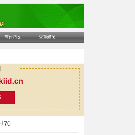
写作范文
查重经验
口
id.cn
率
70