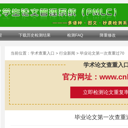
程
下载历史检测结果
检测FAQ
降重修改
当前位置：
学术查重入口
>
行业新闻
> 毕业论文第一次查重过70
学术论文查重入
官方网址：www.cnki
立即检测论文重复
毕业论文第一次查重过