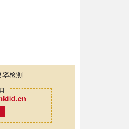
复率检测
口
iid.cn
率