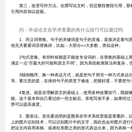
第三，改变写作方法。在撰写论文时，切忌整段整段引用，那
引用内容加以提炼。
问：毕业论文在学术查重的有什么技巧可以避过吗
1、同义词替换。句子的关键词是句子的灵魂，直接决定着句
他无关要紧词语替换掉，比如：大部分==大多数，类似这种。
2句式变换。有些时候都是不能改专业词的，在替换的基础上
满足一点“尽最大的可能和原文不同”。因为系统检测算法和复杂，
3颠倒顺序。换一种表达方式，就是把句子用另一种方式表达
等。要注意的是，在保持句子的原意下修改，把握好度，不要把句
4复述。就是在理解原文的基础上，使用多种改重技巧，既能
能。这个基本和自己看过的一些文献后。亲笔写差不多，如果经过
势可以提高速度。
3、图表法。首先要说明的是图表在学术系统里面是查重的，
上的图片识别技术，可以识别图片中的文字，因此也会对图片进行
把论文内容用表格、或者柱形图之类的形式表达出来，因为表格一