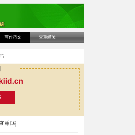
写作范文
查重经验
吗
口
id.cn
率
查重吗