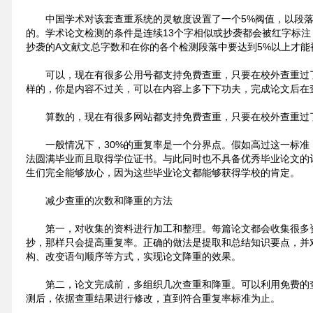
中国学术对该套查重系统的灵敏度设置了一个5%阀值，以段落
的。学术论文检测的条件是连续13个字相似或抄袭都会被红字标
抄袭的A文献文总字数和在你的各个检测段落中要达到5%以上才能
可以，现在有很多公用号都支持免费查重，只要在校外查重过
样的，你是内容不过关，可以在内容上多下下功夫，完成论文后在
算数的，现在有很多网站都支持免费查重，只要在校外查重过
一般情况下，30%的重复率是一个分界点。假如高过这一标准
法圆满毕业而且取得学位证书。与此同时也不具备优秀毕业论文的
生们完全能够放心，因为这些毕业论文都能够获得学校的肯定。
减少查重的次数和降重的方法
第一，对收集的资料进行加工和整理。每篇论文都会收集很多
抄，那样只会提高重复率。正确的做法是提取和总结知识要点，并
构、改变语句顺序等方式，实现论文降重的效果。
第二，论文完成前，多组织几次查重和降重。可以利用免费的
测后，依据查重结果进行修改，直到符合重复率标准为止。