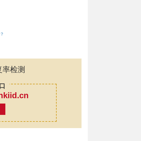
？
复率检测
口
iid.cn
率