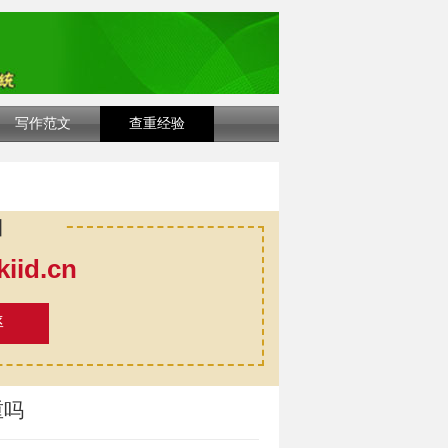
写作范文
查重经验
口
id.cn
率
重吗