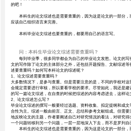
的吧！
本科生的论文综述也是需要查重的，因为这是论文的一部分，
应该自己组织语言来完善。
本科毕业论文综述也要查重的，都要用自己的语言写。
问：本科生毕业论文综述需要查重吗？
每到毕业季，很多同学都会为自己的毕业论文发愁。论文的写
文的写作除了论文的主体部分之外，还包括开题报告、文献综述等
述要查重吗？如何写本科论文的综述呢？
1、论文综述需要查重吗？
大多数情况下，是参与查重。但是需要注意的是，不同的学校对这
会规定需要进行审核，所以要看学校的要求。尽管如此，我还是建
的写一篇论文综述，在自查的时候把综述的内容考虑进去，这样论
2、论文综述怎么写？
毕业论文综述的撰写一般要经过选题、资料收集、拟定提纲和成文
合性为主。综述一般由前言、正文、总结和参考文献组成。但需要
地反映论文的主题，作者要阐述自己对研究情况的看法，对研究得
一个问题转移到另一个问题，一层一层地深入下去，而不是罗列自
本科生的论文综述也是需要查重的，因为这是论文的一部分，