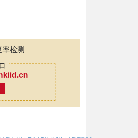
复率检测
口
iid.cn
率