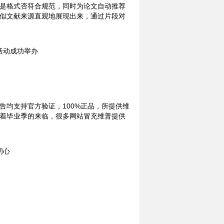
验是格式否符合规范，同时为论文自动推荐
相似文献来源直观地展现出来，通过片段对
告均支持官方验证，100%正品，所提供维
随着毕业季的来临，很多网站冒充维普提供