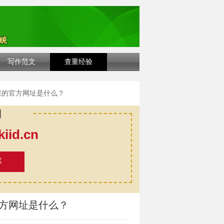
写作范文
查重经验
重的官方网址是什么？
口
id.cn
率
官方网址是什么？