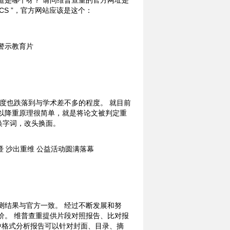
道是哪个呀？ 请问维普查重的官方网址是
CS ”，官方网站应该是这个：
难度也跌落到与学术差不多的程度。 就目前
所以降重原理很简单，就是将论文被判定重
换字词，改头换面。
测结果与官方一致。 经过不断发展和努
价。 维普查重提供片段对照报告、比对报
中格式分析报告可以针对封面、目录、摘