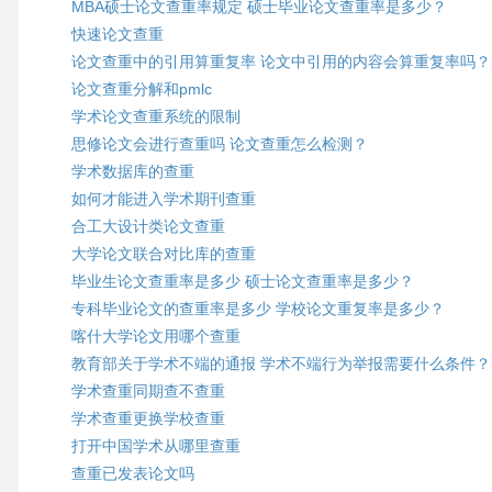
MBA硕士论文查重率规定 硕士毕业论文查重率是多少？
快速论文查重
论文查重中的引用算重复率 论文中引用的内容会算重复率吗？
论文查重分解和pmlc
学术论文查重系统的限制
思修论文会进行查重吗 论文查重怎么检测？
学术数据库的查重
如何才能进入学术期刊查重
合工大设计类论文查重
大学论文联合对比库的查重
毕业生论文查重率是多少 硕士论文查重率是多少？
专科毕业论文的查重率是多少 学校论文重复率是多少？
喀什大学论文用哪个查重
教育部关于学术不端的通报 学术不端行为举报需要什么条件？
学术查重同期查不查重
学术查重更换学校查重
打开中国学术从哪里查重
查重已发表论文吗