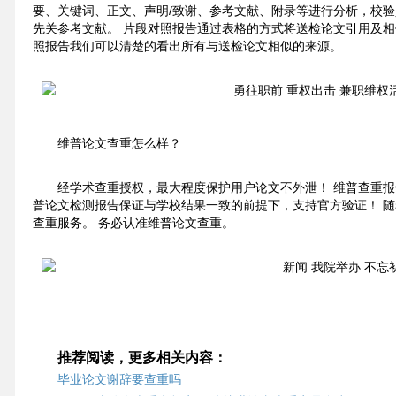
要、关键词、正文、声明/致谢、参考文献、附录等进行分析，校
先关参考文献。 片段对照报告通过表格的方式将送检论文引用及
照报告我们可以清楚的看出所有与送检论文相似的来源。
维普论文查重怎么样？
经学术查重授权，最大程度保护用户论文不外泄！ 维普查重报
普论文检测报告保证与学校结果一致的前提下，支持官方验证！ 
查重服务。 务必认准维普论文查重。
推荐阅读，更多相关内容：
毕业论文谢辞要查重吗