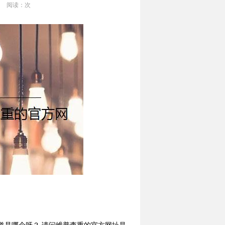
阅读：
次