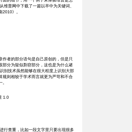
方面的细节，用一个例子来体验维普是怎
 从维普网中下载了一篇以卒中为关键词、
2010》。
章作者的部分语句是自己原创的，但是只
该部分为疑似剽窃部分，这也是为什么诸
词识别技术虽然能够在很大程度上识别大部
算规则相较于学术而言就更为严苛和不合
一。
词进行查重，比如一段文字里只要出现很多