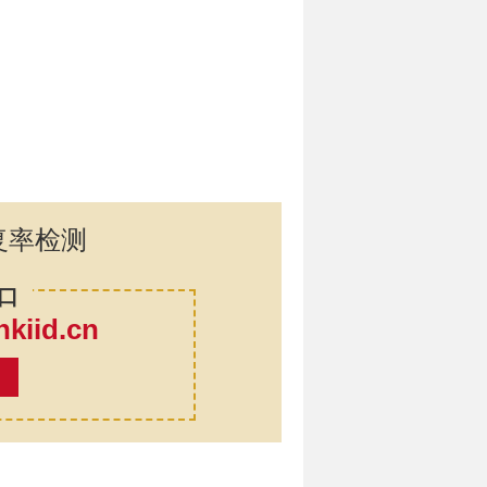
复率检测
口
iid.cn
率