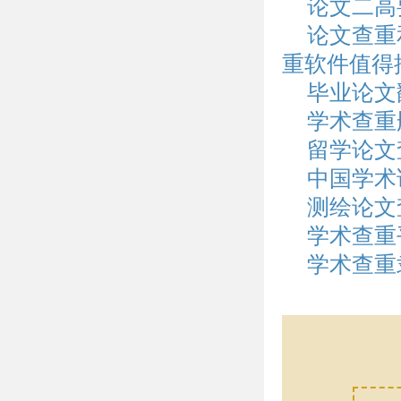
论文二高
论文查重
重软件值得
毕业论文
学术查重
留学论文
中国学术
测绘论文
学术查重
学术查重