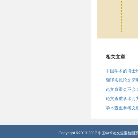
相关文章
中国学术的博士
翻译实践论文需
论文查重会不会
论文查重学术万
学术查重参考文
Copyright ©2013-2017 中国学术论文查重检测系