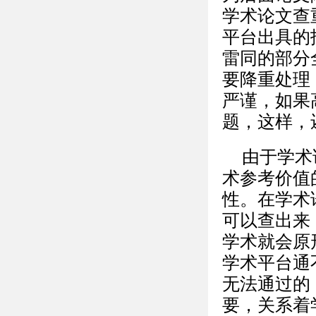
学术论文查
平台出具的
雷同的部分
要降重处理
严谨，如果
题，这样，
由于学术
术参考价值
性。在学术
可以查出来
学术就会原
学术平台通
无法通过的
要，关系着