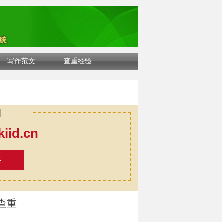
写作范文
查重经验
口
id.cn
率
查重