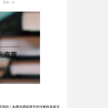
阅读：
次
？
是假的！如果你师姐师兄的没被收录就没