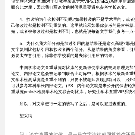
论文联合对比库;而对于研究生来说学术VIP5.1(tmlc2)系统更
联合比对库，因此我们写论文的时候尽量要避免参考学长论文。
4、抄袭的为什么检测不到呢?如果抄袭的不是学术里的，或
己修改过都是检测不到重复的。这里就暗示如果你参考的是古书籍
短，或者被修改过都是检测不到，也就是说每篇文字我们参考一点
5、为什么我大部分都是加过引用的总结果还是这么高呢?那
文字复制比包括引用和抄袭者两个部分。从总结果的角度来看，引
必要太在意引用，除非你学校看的是去除引用后的结果。
中国学术论文查重系统对比库的更新致使学术的规则原理更加
论文、内部论文也会被记录到联合比对库中。根据学术的最新查重
文学术检测系统是查重不到的，只要不被老师发现那就可以，另外
可以参考本科学长内部论文。(PS：内部论文就是未公开的保密论
重系统pmlc不检测学术论文联合对比库，研究生学术查重VIP系
所以，对文章进行一定的该写了之后，是可以避过查重的。
望采纳
问：论文查重的时候，是一段文字连续相同算抄袭还