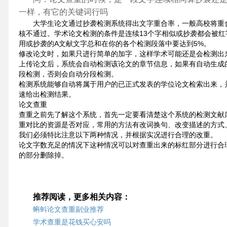
一样，有它的关键词行吗
大学生论文通过抄袭检测系统得出文字重合率，一般高校将重合
核不通过。学术论文检测的条件是连续13个字相似或抄袭都会被
用或抄袭的A文献文字总和在你的各个检测段落中要达到5%。
修改论文时，如果只进行简单的加字，这样学术可能还是会检测出
上传论文后，系统会自动检测该论文的章节信息，如果有自动生成
段检测，否则会自动分段检测。
检测系统能够自动将属于用户的已正式发表的学位论文检索出来，
速给出检测结果。
论文查重
查重之前先了解这个系统，首先一定要看清楚这个系统的检测文献
重对比的资源是否对应，常用的方法有改词换句、改变描述的方式
我们必须特比注意以下两种情况，并根据实况进行合理的改重。
论文字数充足的情况下这种情况可以对查重出来的标红部分进行合
的部分删除掉。
推荐阅读，更多相关内容：
蝌蚪论文查重副业推荐
学术查重是花钱买心安吗