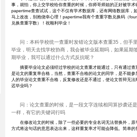
事，就怕，你上交学校给你查重的时候，你师哥师姐的正好被学术
papertime查查试试，这个不仅有学术数据库，还有网络数据库
马上改改，别抱侥幸心理！papertime我有个查重字数兑换码（four six t
兑换查重字数）！祝顺利毕业！
问：本科学校统一查重时发错论文版本查重35，但手里
毕业，明天去找学校协商，我会被毕业延期吗，如果延期
期毕业，我可以通过什么方式反抗呢？
摘要毕业论文必须经过学校的论文查重才能通过，只有通过查
是论文的重复率合格，当然，查重不合格的论文的同学，是不能参
人的毕业论文查重不合格，反复修改还是不通过，使论文答辩无法
迟毕业吗？
问：论文查重的时候，是一段文字连续相同算抄袭还
一样，有它的关键词行吗
在修改论文的时候，除了一些必要的专业名词无法替换外，原
方式将这句话的意思表达出来，这样重复率才可能会降低。简单的