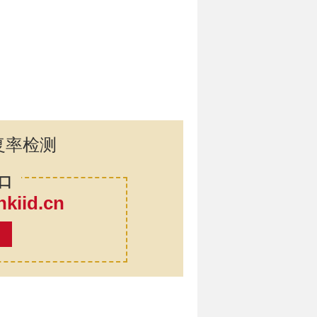
复率检测
口
iid.cn
率