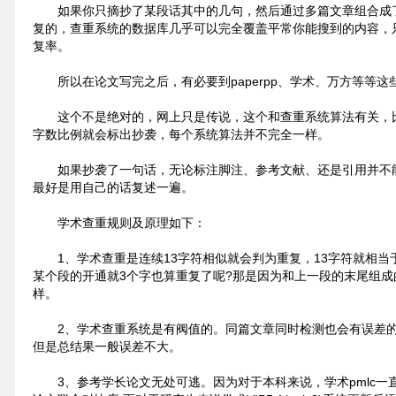
如果你只摘抄了某段话其中的几句，然后通过多篇文章组合成
复的，查重系统的数据库几乎可以完全覆盖平常你能搜到的内容，
复率。
所以在论文写完之后，有必要到paperpp、学术、万方等等
这个不是绝对的，网上只是传说，这个和查重系统算法有关，比
字数比例就会标出抄袭，每个系统算法并不完全一样。
如果抄袭了一句话，无论标注脚注、参考文献、还是引用并不
最好是用自己的话复述一遍。
学术查重规则及原理如下：
1、学术查重是连续13字符相似就会判为重复，13字符就相当
某个段的开通就3个字也算重复了呢?那是因为和上一段的末尾组成
样。
2、学术查重系统是有阀值的。同篇文章同时检测也会有误差
但是总结果一般误差不大。
3、参考学长论文无处可逃。因为对于本科来说，学术pmlc