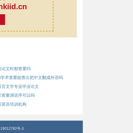
iid.cn
率
表论文时都查重吗
nki学术查重能查出把中文翻成外语吗
语言文学专业毕业论文
术查重调语序可以吗
语英语培训机构
19012782号-3
.