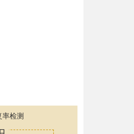
复率检测
口