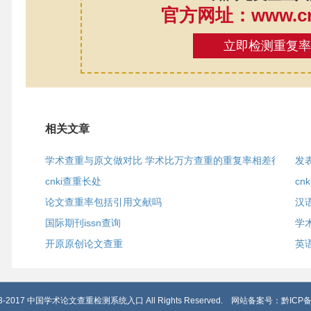
官方网址：www.cnk
立即检测重复
相关文章
学术查重与原文做对比 学术比万方查重的重复率相差很
发
cnki查重长处
c
论文查重率包括引用文献吗
汉
国际期刊issn查询
学
开原原创论文查重
英
2013-2017 中国学术论文查重检测系统入口 All Rights Reserved. 网站备案号：
黔ICP备