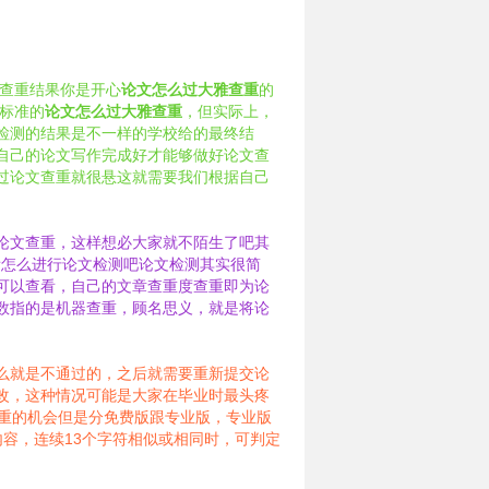
查重结果你是开心
论文怎么过大雅查重
的
合标准的
论文怎么过大雅查重
，但实际上，
检测的结果是不一样的学校给的最终结
自己的论文写作完成好才能够做好论文查
过论文查重就很悬这就需要我们根据自己
论文查重，这样想必大家就不陌生了吧其
看看怎么进行论文检测吧论文检测其实很简
可以查看，自己的文章查重度查重即为论
数指的是机器查重，顾名思义，就是将论
么就是不通过的，之后就需要重新提交论
改，这种情况可能是大家在毕业时最头疼
查重的机会但是分免费版跟专业版，专业版
容，连续13个字符相似或相同时，可判定