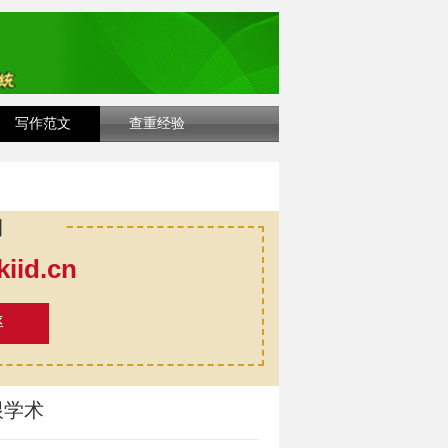
写作范文
查重经验
口
id.cn
率
跟学术