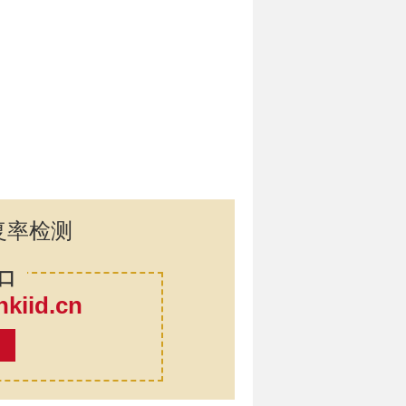
复率检测
口
iid.cn
率