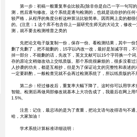
第一步：初稿一般重复率会比较高(除非你是自己一字一句写的大神)
测，然后逐句修改。这个系统是逐句检测的，也就是说你抄的任何
较严格，从程序的角度分析这种算法比较简单。因而网上卖的都很
的。(注意：1 这个库不包含你上一届研究生师兄的大论文，修改一定
测，就不要去检测维普之类的
先把论文电子版复制一份，保存一份。看检测结果，其中一份
删了先删了，把不能删的，15字以内改一改，最好是加减字符，
掉一部分，不能删的话，先改下，英文文献可以15个字符换一个
存的原论文稍做改动上交纸质版。那个系统很麻烦的，很多没看过
人抄袭的功夫，都是互相抄，但是为了保证论文的完整性和表述的
一定要斟酌，一般检查完就不会再过检测系统了，所以纸质版的不
第二步：经过修改后，重复率大幅下降了。这时你可以用学术
智能。检测后再做局部修改就基本上大功告成了，我最后在网上用
1.5%。
注意：记住，最忌讳的是为了查重，把论文语句改得语句不通
哈，大家加油！
学术系统计算标准详细说明：