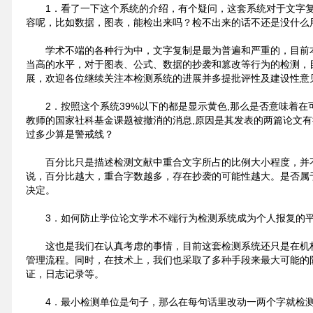
1．看了一下这个系统的介绍，有个疑问，这套系统对于文字
容呢，比如数据，图表，能检出来吗？检不出来的话不还是没什么
学术不端的各种行为中，文字复制是最为普遍和严重的，目前
当高的水平，对于图表、公式、数据的抄袭和篡改等行为的检测，
展，欢迎各位继续关注本检测系统的进展并多提批评性及建设性意
2．按照这个系统39%以下的都是显示黄色,那么是否意味着
教师的国家社科基金课题被撤消的消息,原因是其发表的两篇论文有抄袭
过多少算是警戒线？
百分比只是描述检测文献中重合文字所占的比例大小程度，并
说，百分比越大，重合字数越多，存在抄袭的可能性越大。是否属
决定。
3．如何防止学位论文学术不端行为检测系统成为个人报复的
这也是我们在认真考虑的事情，目前这套检测系统还只是在机
管理流程。同时，在技术上，我们也采取了多种手段来最大可能的
证，日志记录等。
4．最小检测单位是句子，那么在每句话里改动一两个字就检