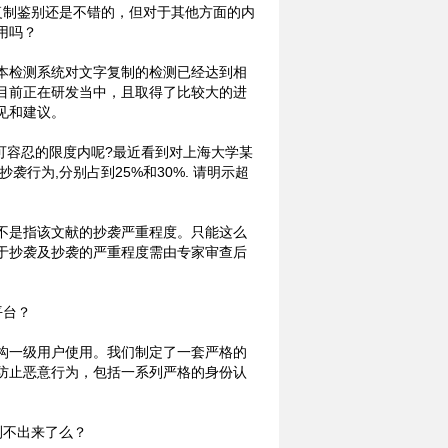
复制鉴别还是不错的，但对于其他方面的内
用吗？
本检测系统对文字复制的检测已经达到相
目前正在研发当中，且取得了比较大的进
见和建议。
在可容忍的限度内呢?最近看到对上海大学某
行为,分别占到25%和30%. 请明示超
不是指该文献的抄袭严重程度。只能这么
于抄袭及抄袭的严重程度需由专家审查后
平台？
构一级用户使用。我们制定了一套严格的
防止恶意行为，包括一系列严格的身份认
测不出来了么？