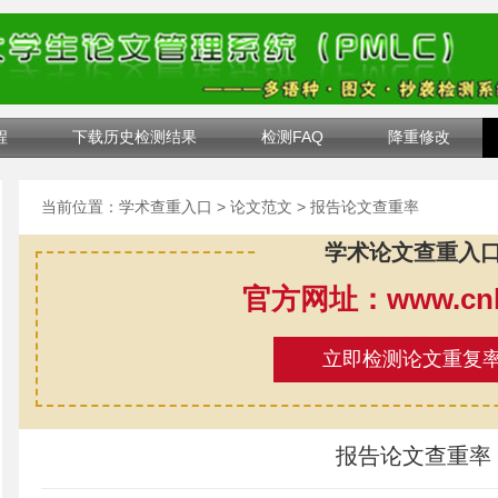
程
下载历史检测结果
检测FAQ
降重修改
当前位置：
学术查重入口
>
论文范文
> 报告论文查重率
学术论文查重入
官方网址：www.cnki
立即检测论文重复
报告论文查重率