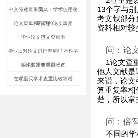
2查重是
13个字与
中文综述查重宝典：学术使用秘
伪？
考文献部分
论文查重和自己的论文重复
籍揭秘
资料相对较
毕业论文范文查重率
问：论
毕业后对论文进行查重吗 本科毕
1论文查
业论文需要查重吗？
学术两次查重都没过
他人文献是
在哪里买学术查重比较靠谱
来说，论文
算重复率相
楚，所以掌
问：倍
不同的学