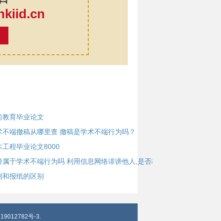
iid.cn
率
前教育毕业论文
术不端撤稿从哪里查 撤稿是学术不端行为吗？
木工程毕业论文8000
谤属于学术不端行为吗 利用信息网络诽谤他人,是否构
刊和报纸的区别
19012782号-3
.