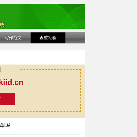
写作范文
查重经验
口
id.cn
率
样吗