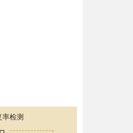
复率检测
口