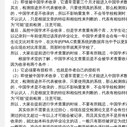
（2）即使被中国学术收录，它通常需要三个月才能进入中国学术
其次，检测痕迹并不代表被收录。只要使用真的系统，那么检测痕
的，中国学术是不收录的，所以不影响重复率，不会等学校检测时
不认识人，只是根据文章的特征和相似性来判断的，代表有相似特
为“可能”提前检测，注意可能。
最后，虽然中国学术不会收录，但是学术查重有两个库，大学生论
以记录到一年前使用过该库的毕业论文。中国学术通常会在每一年
生论文比对库当中，在次年的PMLC查重系统的数据库当中予以更
会出现在对比库里面。而那时你早就离开学校了。
所以，大家在提前进行学术查重的时候，不要有所顾忌，中国学术
根据学术堂的了解，中国学术论文查重后是不会被学术查重收
因为收录有两个条件：
（1）它必须要有授权书，也就是作者自己的授权书
（2）即使被中国学术收录，它通常需要三个月才能进入中国学术
其次，检测痕迹并不代表被收录。只要使用真的系统，那么检测痕
的，中国学术是不收录的，所以不影响重复率，不会等学校检测时
不认识人，只是根据文章的特征和相似性来判断的，代表有相似特
为“可能”提前检测，注意可能。
所以，大家在提前进行学术查重的时候，不要有所顾忌，中国学术
其实你并不需要去太过担心，你现在提交检测论文是不会有任
测过的论文超过一年以上才可能会被记录。而且其实也并不是所有
收录的，就比如本科生的毕业论文的话，一般只有那些被评定为优
一概而论。毕业生所提交的毕业论文一般学校都会进行统一收录整