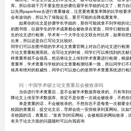
库。所以你就千万不要妄想去抄袭往届学长学姐的论文了，努力自
以先用paperfree去进行查重修改，注意要将重复率降的比学校
会有波动的，所以为了保险起见，要尽可能的去降低重复率。
如果你的论文是抄袭学长学姐的，那你可能就拿不到学校的论
的图书馆，往届学生的学术成果都会被收录在里面，同学们都知道
生的论文进行检测，学术有一个大学生论文联合对比库，如果你把
出来，所以还是自己写论文比较好。
同学们可以在图书馆的学术论文查重官网上对自己的论文进行检测
方论文查重检测系统。在写论文的时候，同学们可以将找到的文献
样查重率就不会很高，然后将论文上传到学术查重进行检测，根据
查重率，学术查重与学校的论文查重检测结果一致，所以同学们不
候具有绝对的权威性，同学们可以放心的使用学术查重系统进行检
问：中国学术硕士论文查重后会被收录吗
当你进行学术查重后，是不会被学术数据库收录的。只有等到
降论文上传至学术数据库。肯定不是你查一次就会被收录，不然你
单是查重的话，不会被收录的。不然你岂不是每查一次都要全
校园的查重后，提交论文后，导师会统一安排收录到某网站。比如
非校园的话，查重后，“发表”到对应网站，会被相应的网站收录，
有关于论文方面的问题随时可以向我咨询