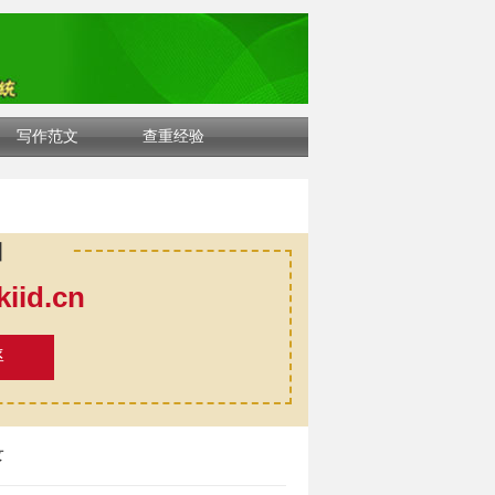
写作范文
查重经验
口
id.cn
率
录