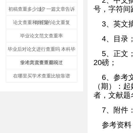
2、中文
号，字符间
初稿查重多少过？一篇文章告诉
起
论文查重和自己的论文重复
你答案
3、英文
毕业论文范文查重率
4、目录
毕业后对论文进行查重吗 本科毕
5、正文
20磅；
业论文需要查重吗？
学术两次查重都没过
在哪里买学术查重比较靠谱
6、参考
（期）：起
者，文献题
7、附件
参考资料