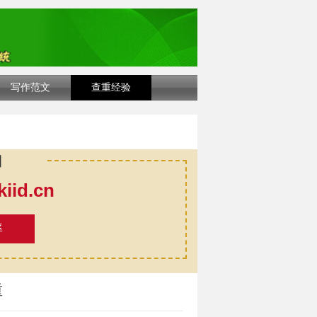
写作范文
查重经验
口
id.cn
率
重