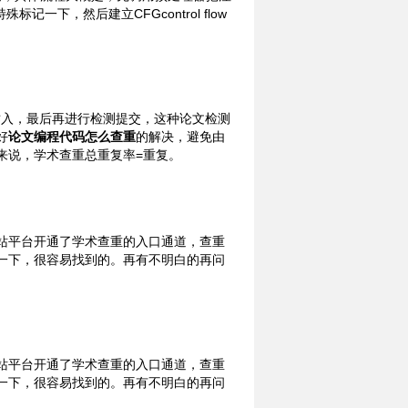
标记一下，然后建立CFGcontrol flow
插入，最后再进行检测提交，这种论文检测
好
论文编程代码怎么查重
的解决，避免由
来说，学术查重总重复率=重复。
站平台开通了学术查重的入口通道，查重
一下，很容易找到的。再有不明白的再问
站平台开通了学术查重的入口通道，查重
一下，很容易找到的。再有不明白的再问