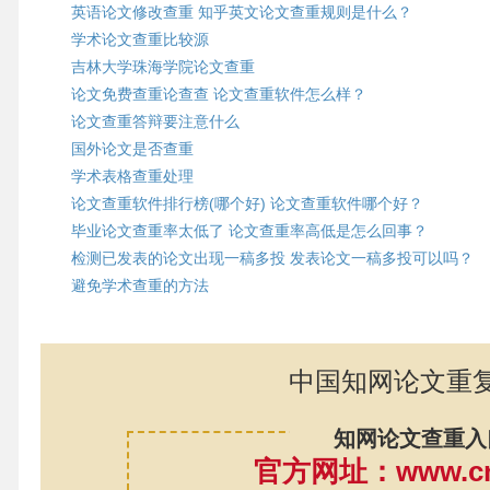
英语论文修改查重 知乎英文论文查重规则是什么？
学术论文查重比较源
吉林大学珠海学院论文查重
论文免费查重论查查 论文查重软件怎么样？
论文查重答辩要注意什么
国外论文是否查重
学术表格查重处理
论文查重软件排行榜(哪个好) 论文查重软件哪个好？
毕业论文查重率太低了 论文查重率高低是怎么回事？
检测已发表的论文出现一稿多投 发表论文一稿多投可以吗？
避免学术查重的方法
中国知网论文重
知网论文查重入
官方网址：www.cnk