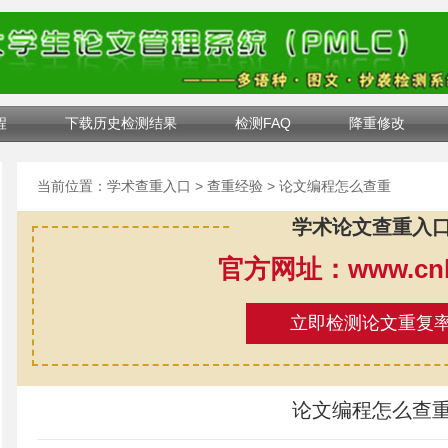
程
下载历史检测结果
检测FAQ
降重修改
当前位置：
学术查重入口
>
查重经验
> 论文编程怎么查重
学术论文查重入
官方网址：www.cnki
立即检测论文重复
论文编程怎么查