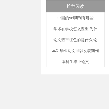
推荐阅读
中国的sci期刊有哪些
学术在学校怎么查重 为什
论文查重红色的是什么 论
本科毕业论文可以发表期刊
本科生毕业论文