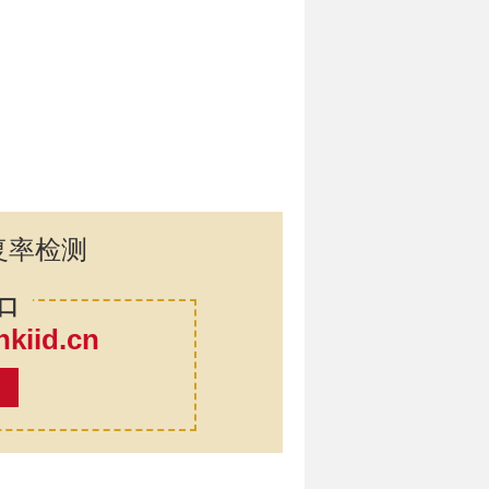
复率检测
口
iid.cn
率