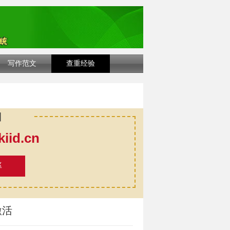
写作范文
查重经验
口
id.cn
率
激活