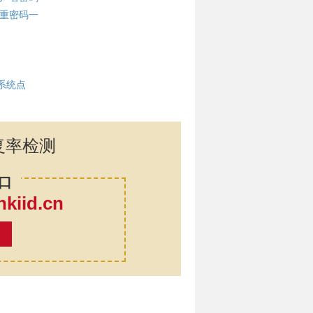
重密码一
系统点
复率检测
口
iid.cn
率