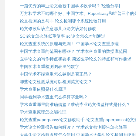
一篇优秀的毕业论文会被中国学术收录吗？[经验分享]
万方和学术不端哪个好、中国学术、PaperEasy和维普三个
论文检测的是与非 论文检测哪个系统比较好用
论文修改应该注意那几点论文该如何修改
SCI论文怎么降低重复率 sci论文怎么才能通过
论文查重系统的原理与规则！ 中国学术论文查重原理
中国学术查重的范围有哪些？ 学术本科查重的数据库范围
医学论文的写作特点和要求 简述医学论文的特点和写作要求
中国学术查重检测图表里的数字
中国学术不端查重怎么鉴别是否正品？
哪些论文检测系统可以检测英文论文？
学术查重依照是什么原理
同学看到学术查重怎么样算字量吗？
学术查重哪里能准确借鉴？准确毕业论文借鉴样式是什么？
学术查重原理怎么能推理
论文查重paperpassy论文修改助手-论文查重paperpasss论
学术论文检测报告如何解读？ 学术论文检测报告怎么降重
大学生论文检测系统怎么使用 中国学术大学生论文检测系统用